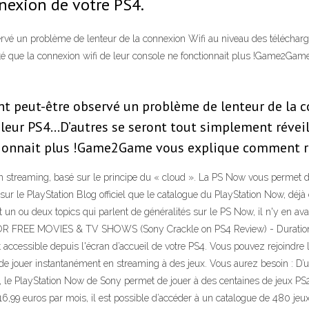
nexion de votre PS4.
ervé un problème de lenteur de la connexion Wifi au niveau des téléchar
té que la connexion wifi de leur console ne fonctionnait plus !Game2Gam
nt peut-être observé un problème de lenteur de la 
 leur PS4…D’autres se seront tout simplement réveil
tionnait plus !Game2Game vous explique comment ré
en streaming, basé sur le principe du « cloud ». La PS Now vous permet d
 sur le PlayStation Blog officiel que le catalogue du PlayStation Now, d
 un ou deux topics qui parlent de généralités sur le PS Now, il n'y en avai
R FREE MOVIES & TV SHOWS (Sony Crackle on PS4 Review) - Duration: 3
ssible depuis l'écran d’accueil de votre PS4. Vous pouvez rejoindre le 
ou de jouer instantanément en streaming à des jeux. Vous aurez besoin : D
, le PlayStation Now de Sony permet de jouer à des centaines de jeux PS
6,99 euros par mois, il est possible d’accéder à un catalogue de 480 jeux