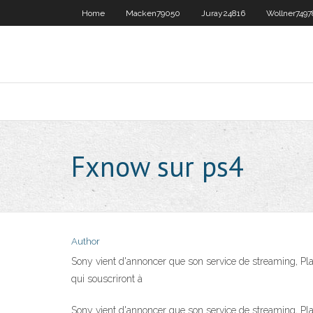
Home
Macken79050
Juray24816
Wollner7497
Fxnow sur ps4
Author
Sony vient d'annoncer que son service de streaming, Pl
qui souscriront à
Sony vient d'annoncer que son service de streaming, Pl