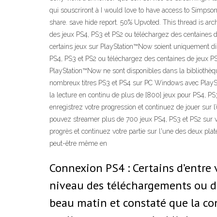
qui souscriront à I would love to have access to Simps
share. save hide report. 50% Upvoted. This thread is a
des jeux PS4, PS3 et PS2 ou téléchargez des centaines de
certains jeux sur PlayStation™Now soient uniquement di
PS4, PS3 et PS2 ou téléchargez des centaines de jeux PS4
PlayStation™Now ne sont disponibles dans la bibliothèqu
nombreux titres PS3 et PS4 sur PC Windows avec PlaySta
la lecture en continu de plus de [800] jeux pour PS4, PS
enregistrez votre progression et continuez de jouer sur 
pouvez streamer plus de 700 jeux PS4, PS3 et PS2 sur v
progrès et continuez votre partie sur l'une des deux pl
peut-être même en
Connexion PS4 : Certains d’entre
niveau des téléchargements ou de
beau matin et constaté que la c