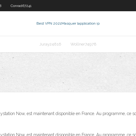
8
Conrad67241
Best VPN 2021
Masquer lapplication ip
Juray24816
Wollner74978
aystation Now, est maintenant disponible en France. Au programme, ce s
aystation Now, est maintenant disponible en France. Au programme, ce s