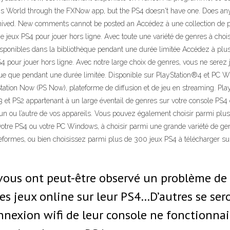
ons World through the FXNow app, but the PS4 doesn't have one. Does any
rchived. New comments cannot be posted an Accédez à une collection de 
 jeux PS4 pour jouer hors ligne. Avec toute une variété de genres à choisi
sponibles dans la bibliothèque pendant une durée limitée Accédez à plu
 pour jouer hors ligne. Avec notre large choix de genres, vous ne serez j
e que pendant une durée limitée. Disponible sur PlayStation®4 et PC Win
tion Now (PS Now), plateforme de diffusion et de jeu en streaming. Pla
3 et PS2 appartenant à un large éventail de genres sur votre console PS4 
l’un ou l’autre de vos appareils. Vous pouvez également choisir parmi plu
otre PS4 ou votre PC Windows, à choisir parmi une grande variété de ge
ateformes, ou bien choisissez parmi plus de 300 jeux PS4 à télécharger su
 vous ont peut-être observé un problème de 
s jeux online sur leur PS4…D’autres se ser
onnexion wifi de leur console ne fonctionn