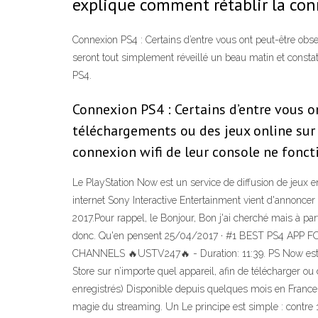
explique comment rétablir la con
Connexion PS4 : Certains d’entre vous ont peut-être obs
seront tout simplement réveillé un beau matin et consta
PS4.
Connexion PS4 : Certains d’entre vous o
téléchargements ou des jeux online sur
connexion wifi de leur console ne fonc
Le PlayStation Now est un service de diffusion de jeux 
internet Sony Interactive Entertainment vient d'annoncer
2017.Pour rappel, le Bonjour, Bon j'ai cherché mais à part
donc. Qu'en pensent 25/04/2017 · #1 BEST PS4 APP FO
CHANNELS 🔥USTV247🔥 - Duration: 11:39. PS Now est acce
Store sur n’importe quel appareil, afin de télécharger 
enregistrés) Disponible depuis quelques mois en France
magie du streaming. Un Le principe est simple : contre 1