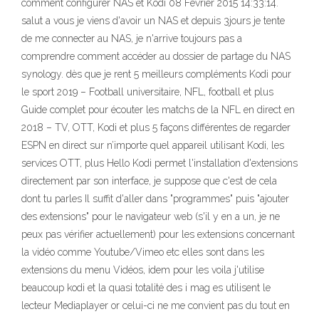
comment configurer NAS et Kodi 08 Février 2015 14:33:14.
salut a vous je viens d'avoir un NAS et depuis 3jours je tente
de me connecter au NAS, je n'arrive toujours pas a
comprendre comment accéder au dossier de partage du NAS
synology. dès que je rent 5 meilleurs compléments Kodi pour
le sport 2019 – Football universitaire, NFL, football et plus
Guide complet pour écouter les matchs de la NFL en direct en
2018 – TV, OTT, Kodi et plus 5 façons différentes de regarder
ESPN en direct sur n’importe quel appareil utilisant Kodi, les
services OTT, plus Hello Kodi permet l'installation d'extensions
directement par son interface, je suppose que c'est de cela
dont tu parles Il suffit d'aller dans "programmes" puis "ajouter
des extensions" pour le navigateur web (s'il y en a un, je ne
peux pas vérifier actuellement) pour les extensions concernant
la vidéo comme Youtube/Vimeo etc elles sont dans les
extensions du menu Vidéos, idem pour les voila j'utilise
beaucoup kodi et la quasi totalité des i mag es utilisent le
lecteur Mediaplayer or celui-ci ne me convient pas du tout en